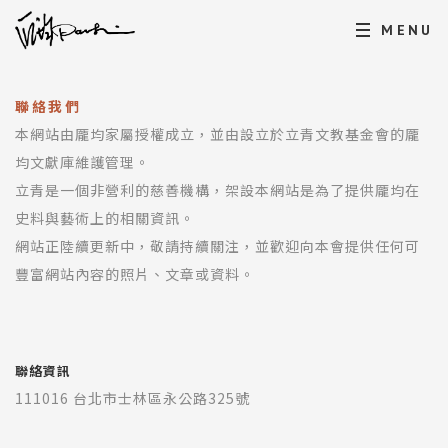
MENU
聯絡我們
本網站由龎均家屬授權成立，並由設立於立青文教基金會的龎
均文獻庫維護管理。
立青是一個非營利的慈善機構，架設本網站是為了提供龎均在
史料與藝術上的相關資訊。
網站正陸續更新中，敬請持續關注，並歡迎向本會提供任何可
豐富網站內容的照片、文章或資料。
聯絡資訊
111016 台北市士林區永公路325號