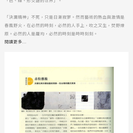
「色、線、形交錯的世界」。
「決瀾精神」不死，只是日漸寂寥。然而藝術的熱血與激情是
春風野火，在必然的時刻，必然的人手上，吹之又生，焚野燎
原。必然的人是龎均，必然的時刻是時時刻刻。
閱讀更多...
龎均接下父親傳下的火把，帶領深耕藝術領域的家族成員，風
風火火地再現「決瀾精神」：非常潑辣，因為這意味著不顧一
切的挑戰與挑釁；非常寧靜，因為這同時意味著追求內在精神
傳承，而不是華美的世俗理。
赤粒藝術於台北藝術特別以「決瀾社與決瀾後藝術現象」為主
題，展出「在台灣的龎氏家族」。我們瞭解藝術的本質始終是
叛逆的，將時空拉至「決瀾社」，宣告挑戰不妥協的年代，展
出龎薰琹，丘堤的高仿複製作品，他們早年留學法國、日本，
接受了20世紀初歐洲流派的影響，努力將西方繪畫元素融入到