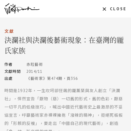
CLOSE
文獻
決瀾社與決瀾後藝術現象：在臺灣的龎
氏家族
作者
赤粒藝術
文獻時間
2014/11
出處
《藝術家》第474期，頁356
時間是1932年，一生坎坷卻狂飆的龎薰琹與友人創立「決瀾
社」，悍然宣告「厭物（惡）一切舊的形式，舊的色彩，厭惡
一切平凡的低級技巧」，喊出中國近代藝術史上最激昂的不妥
協宣言，呼籲藝術家赤裸裸擁抱「潑辣的精神」，拒絕死板板
的「形骸的反複」，要走出「中國自己的現代藝術」，創造