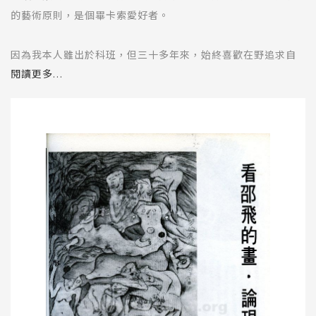
的藝術原則，是個畢卡索愛好者。
因為我本人雖出於科班，但三十多年來，始終喜歡在野追求自
我的創作道路。見 到邵飛在藝術方面樹大自直，自然感到興
閱讀更多...
奮，為此匆匆約她一談。
邵飛雖然做了兩歲女兒的母親，說話仍然像個大娃娃，畫如其
人，不失兒童的天 真。看了她的作品，我暗暗想：線條没有粗
細之分，多用直線，近乎鐵線，效果像炭筆。墨色没有濃淡，
根本不用墨染，只有一些奇奇怪怪的乾皺，也不是用筆做出來
的效果。色塊簡單濃艷，顯然各種顏料都使用了。就是如此一
種畫在中國紙上顯得怪怪的新派畫。是傳統的中國畫嗎？否，
是木板水印的年畫嗎？否。
其實何必那麼吹毛求疵呢？藝術就是藝術，不應有甚麼框框和
絕對的標準。