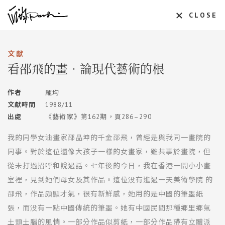
CLOSE
文獻
看邵飛的畫‧論現代藝術的根
作者
龎均
文獻時間
1988/11
出處
《藝術家》第162期，頁286–290
我的同學女油畫家邵晶坤的千金邵飛，曾經是與我同一畫院的
同事。對於這位還像大孩子一樣的女畫家，雖共事於畫院，但
從未打過招呼和說過話。七年後的今日，我在香港一間小小畫
室裡，見到她們母女及其作品。這位没有進過一天美術學院 的
邵飛，作品頗顯才氣，很有新鮮感，她用的是中國的筆墨紙
張，而没有一點中國傳統的筆墨。她有中國民間那種鄉里鄉氣
土頭土腦的風情。一部分作品似剪紙，一部分作品帶有立體派