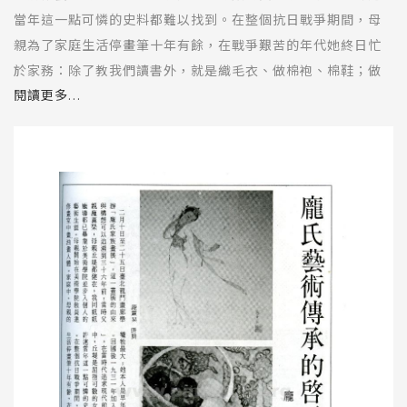
當年這一點可憐的史料都難以找到。在整個抗日戰爭期間，母
親為了家庭生活停畫筆十年有餘，在戰爭艱苦的年代她終日忙
於家務：除了教我們讀書外，就是織毛衣、做棉袍、棉鞋；做
鹹鴨蛋、豆腐乳、香腸、臘肉……。戰爭年代很難找到油畫色
閱讀更多...
和油畫布，只有逃警報和搶購米。
惋傷的是：正當母親有條件重提畫筆，家庭聯展即將憬然赴
目，大陸一場針對知識分子的「反右派」鬥爭把此憧憬打得煙
消雲散。「反右」中期母親死於心臟病，享年四十八歲。
「龎氏家族畫展」今日以不大的規模首展於臺北，父母早已在
九泉之下；母親離世三十二年，父親去世近五年之久。龎氏家
族的藝術家已經由兩代變為三代，同時仍然保持青（清）一色
的藝術之家本色；在藝術上從來不論輩分資歷，只論藝術好
壞，各自擇善固執共處於一堂。我們活著的後代，對這一原則
之堅持，父母地下有知也就瞑目千古。