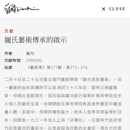
CLOSE
文獻
龎氏藝術傳承的啟示
作者
龎均
文獻時間
1990/02
出處
《藝術家》第177期，頁272–276
二月十日至二十五日臺北龍門畫廊舉辦「龎氏家族畫展」。這
一畫展的由來與構想可以追溯到三十六年前：當時父親龎薰
琹，母親丘堤都健在，我同姐姐龎壔都已畢業於美術學院並步
入個人的藝術生涯。母親開始在美術學院教員進修畫室中畫油
畫人體。家庭中，母親的犧牲最大；她本人是早年間留學於日
本。回國後一九三一年加入上海「決瀾社」，在當時代追求現
代前衛藝術的畫家中，丘堤是屈指可數的女畫家。現在也許連