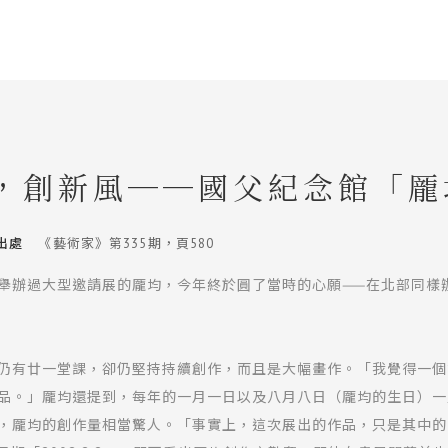
，創新風──國父紀念館「龎
出處
《藝術家》第335期，頁580
舉辦過大型邀請展的龎均，今年終於圓了當時的心願——在北部同樣
仍有廿一堂課，卻仍堅持持續創作，而且是大幅畫作。「我覺得一個
品。」龎均還提到，每年的一月一日以及八月八日（龎均的生日）一
，龎均的創作量相當驚人。「事實上，這次展出的作品，只是其中的