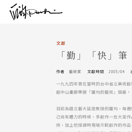
文獻
「勤」「快」筆
作者
藝術家
文獻時間
2003/04
一九九四年曾在當時的台中省立美術館
館中山畫廊舉辦「龎均的藝術」個展。
目前為國立藝大延退教授的龎均，每週
己尚有體力的時候，多創作一些大型作
持，加上他授課時現場示範創作的作品