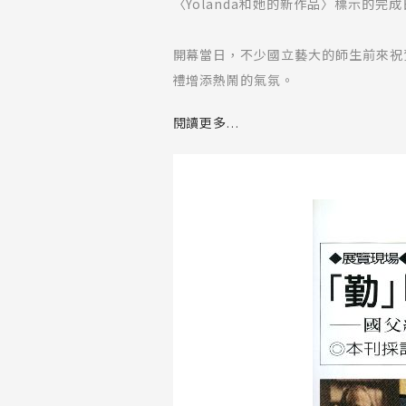
〈Yolanda和她的新作品〉標示的完
開幕當日，不少國立藝大的師生前來祝
禮增添熱鬧的氣氛。
閱讀更多...
龎均在典禮致詞中談到，雖然其父母皆
階處理得好，鼓勵他朝此方向發展。雖
内涵，仍走出了屬於自己的獨特畫風。