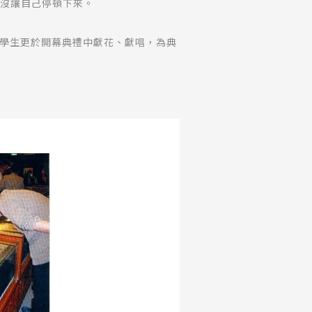
前也沒讓自己停頓下來。
學生更於開幕典禮中獻花、獻唱，為典
父龎薰琹見他的〈灰色屋頂〉一作灰色
畫技法，結合中國人文藝術哲學的精神