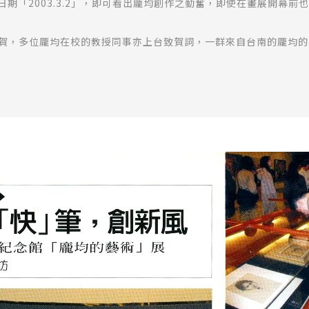
成日期「2003.3.2」，即可看出龎均創作之勤奮，即使在畫展開幕
賀，多位龎均在校的教授同事亦上台致賀詞，一群來自台南的龎均的
為藝術家，但他們並不教他畫畫，而是以言教來引導，唯一一次是其
然日後龎均並沒有遵循父親的建議朝此發展，但其重色彩與肌理的油