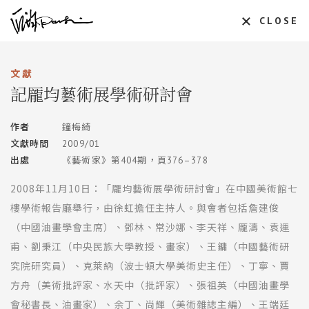
CLOSE
文獻
記龎均藝術展學術研討會
作者
鐘梅綺
文獻時間
2009/01
出處
《藝術家》第404期，頁376–378
2008年11月10日：「龎均藝術展學術研討會」在中國美術館七
樓學術報告廳舉行，由徐虹擔任主持人。與會者包括詹建俊
（中國油畫學會主席）、鄧林、常沙娜、李天祥、龎濤、袁運
甫、劉秉江（中央民族大學教授、畫家）、王鏞（中國藝術研
究院研究員）、克萊納（波士頓大學美術史主任）、丁寧、賈
方舟（美術批評家、水天中（批評家）、張祖英（中國油畫學
會秘書長、油畫家）、余丁、尚輝（美術雜誌主編）、王端廷