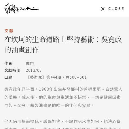
CLOSE
文獻
在坎坷的生命道路上堅持藝術：吳寬政
的油畫創作
作者
龎均
文獻時間
2012/05
出處
《藝術家》第444期，頁300–301
吳寬政年已半百。1963年出生基隆鄉村的普通家庭。自幼驚人
的愛哭。成人後，他的生命與生活並不快樂，一切是健康因素
而起。至今，繪製油畫是他唯一的伴侶和安慰。
他因病而提前退休。謙遜如他，不論作品水準如何，他決心舉