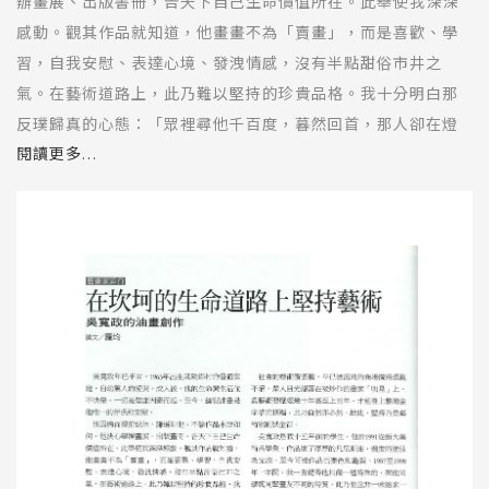
辦畫展、出版書冊，告天下自己生命價值所在。此舉使我深深
感動。觀其作品就知道，他畫畫不為「賣畫」，而是喜歡、學
習，自我安慰、表達心境、發洩情感，沒有半點甜俗市井之
氣。在藝術道路上，此乃難以堅持的珍貴品格。我十分明白那
反璞歸真的心態：「眾裡尋他千百度，暮然回首，那人卻在燈
火闌珊處。」顯然理想的自我已離他遠去，現實的自我還要找
閱讀更多...
回公平的價值。
社會的藝術價值觀，早已被混沌的商場搬得混亂不清，眾人目
光總落在被炒作的畫家「明星」上。真藝術要歷經幾十年甚至
上百年，才能登上藝術金字塔的頂端，此乃自然亦必然。故
此，堅持乃是藝術家的試金石。
吳寬政是我十五年前的學生，他於1991從師大美術系畢業，作
品塗了厚厚的凡尼斯油，過度的塗抹亮光油。至今可能作品已
變色和龜裂。1987至1998 年十年間，我一直覺得他具備一種