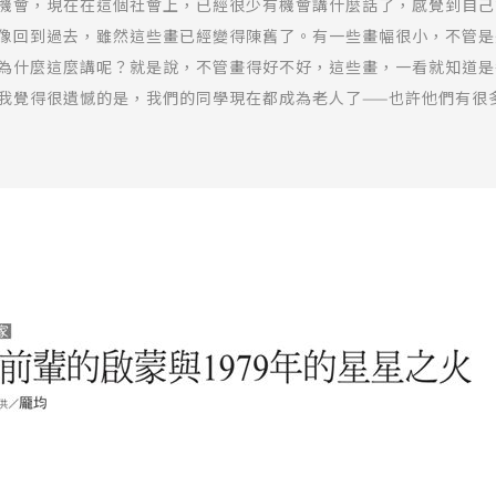
機會，現在在這個社會上，已經很少有機會講什麼話了，感覺到自己
像回到過去，雖然這些畫已經變得陳舊了。有一些畫幅很小，不管是
為什麼這麼講呢？就是說，不管畫得好不好，這些畫，一看就知道是
我覺得很遺憾的是，我們的同學現在都成為老人了——也許他們有很
社會有很多問題，但是也只能自己在家裡面講一講……。像我的姐姐
我現在已經是『外面』的人了，更不是黨中央，妳講那麼多，我只能
他講一講，他又有地位，又是一個官，又是這個主席、那個主席……
歷史，這是很重要的一件事情。
以像徐悲鴻、吳作人、林風眠等人，自他們卅幾歲起我就認識他們，
筋裡頭的印象跟現在大家講的是完全不一樣的；我腦子裡頭的印象是
是編造出來的。因此我突然想到，我們人類不可能去認識真正的歷史
。即使是司馬遷也會有他的侷限性，也有他想強調的或者是他想掩蓋
人，只能根據古人和一些零碎的東西做為我們自己的理論根據，其實
現代美術史，都很不正確，非常不正確，那不是我的眼睛所看到的歷史
，也不是憑空而來的東西——個人也好，社會也好，都還可以追溯到