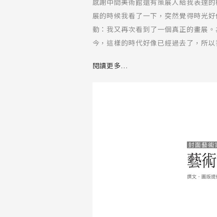
感謝中間美術館還有策展人給我表達的
展的時候我看了一下，突然覺得時光好
動：我又再次看到了一個真正的畫展。
今，這樣的時代好像已經過去了，所以
多使他們感到遺憾的事情，或察覺到這
閱讀更多...
些問題，我當時心裡頭也想告訴她：「
是靳尚誼的入黨介紹人，你為什麼不跟
們過來人有說話的機會，談一點真實的
拿我自己來講，因為我父母的關係，所
一、卅二歲一直到他們去世，所以我腦
東西是杜撰的，是經過粉飾的，或者說
我們所知道的歷史是不同的人寫出來的
有編造的地方；我們這些上千年以後的
問題時，很多我所看到的所謂新中國的
這樣一個變化的時候，它既不是孤立的