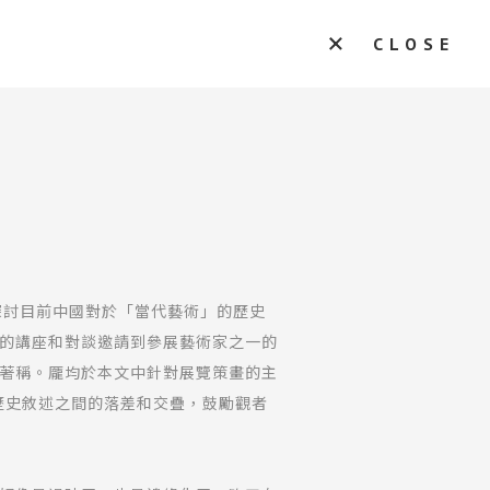
CLOSE
，探討目前中國對於「當代藝術」的歷史
的講座和對談邀請到參展藝術家之一的
著稱。龎均於本文中針對展覽策畫的主
歷史敘述之間的落差和交疊，鼓勵觀者