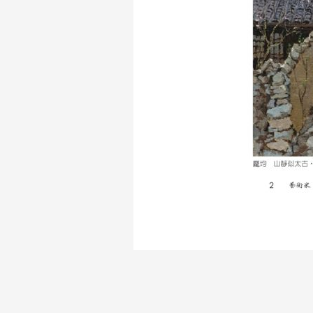
大家在歷史上就這麼一直走過來。但現
切得多。他到巴黎住了幾年，也臨摹了
人。當年，他在最早的時候辦一個小小
海粟還很欣賞他，把徐悲鴻的作品做為
畫素描、畫人體，可是他主張畫人體的
辦法，沒有模特兒就自己當模特兒。所
班同學。母親親口告訴我：「董希文在
術家畢業於上海美專，並非畢業於徐悲
個事實：這就是1920年代後，中國
代藝術這一塊，特別是在1949年以
況下，卻在20世紀末，中國大爆發了
我所看到的東西往往和國內出版的概念
尤其是畫家，埋頭畫畫，書讀甚少。只
菁英成了政治右派。1949年後的晚
人想出來的。徐悲鴻自己寫了這一段：