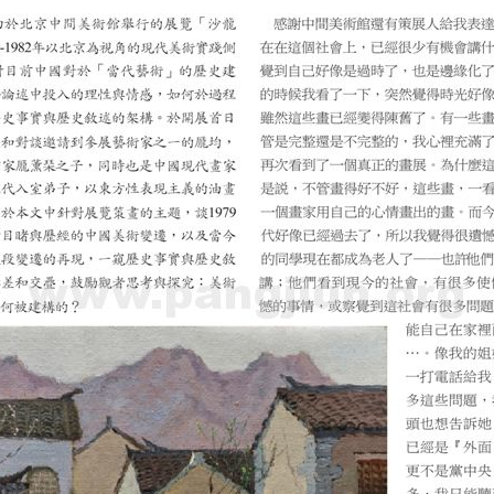
己的定位，我只談油畫、西畫這一方面。我覺得應該從1920年做為一
沒滿一百年的油畫歷史。也許我這樣說有點兒過分：其實我們還沒有
一些西方的文化，甚至於一些油畫本身的技巧，說老實話，還是在一
這個問題稍微有一點複雜。從1920年代論起，徐悲鴻是1919或是
有兩個不同系統的學術觀點。不講深度影響，單看這兩個不同系統的學
（Amedeo Modigliani）在1920年前剛去世，整個西方
。莫內在1926年去世，但是我們中國人在這樣的時間點跑到西方去
是中國的真正文人怎麼看？舉中國清朝的文人鄒一桂為例，他撰寫《
，所畫人物屋樹，皆有日影。其所用顏色與筆，與中華絕異。布影由
醒法，但筆法全無，雖工亦匠，故不入畫品。」其實中國人對藝術的
，而是崇拜已經過時的那一塊，雖然做為教學來說也是重要的，畢竟
，我叫他「徐伯伯」。他也是我的長輩，我對他是絕對的尊重，他是
跟當時的巴黎畫派或者現代藝術真正掛勾且融合的，只有少數，如林