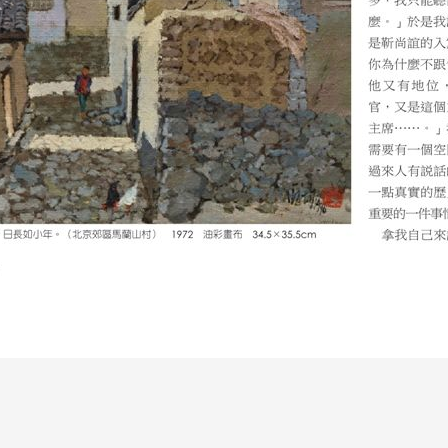
今對劉海粟的許多看法和言論不太公平；劉海粟不是正經八百到巴黎
一些畫，或自己畫，好像已經把自己擺在一個藝術家的地位，而確實
的美術學校，以我們現在來講，就像畫室。那時候徐悲鴻從農村上來
示範，給其他同學看。為什麼我說劉海粟了不起？因為他當時就看到
時候，被國民黨政府以傷風敗俗取締，所以劉海粟自己脫光了衣服給
以我們國內很多有成就的藝術家出自上海美術專科學校，我母親就是
我們班上確實是畫得最好的一個。」所以說第一代（甚至於晚第一代
鴻從法國回來後辦的北平藝術專科學校，那已經是後來的事情了。當
開始移植西方美術教育的時間點，同時也正是西方近現代藝術很成熟的
後的教育，完全沒有。對於移植西方藝術教育經驗，我們狹隘地走過了
西方的當代藝術現象，一發不可收拾，亦無從納入學術研討，就這樣
化美術叢書不一樣，其實我們只學習、仿造了西方某些藝術形式，對
有第一代留法的前輩對西方文化的了解比較真實且全面，但1949年
輩，完全沒有機會被傳授到前輩親身經歷的所聞所見和經驗。比方說塞
「現在巴黎藝壇之紅人，一是畢卡索，一是馬諦斯。」徐悲鴻認為這