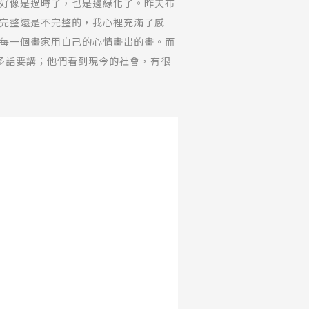
好像是過時了，也是邊緣化了。昨天布
完整還是不完整的，我心裡充滿了感
每一個畫家用自己的心情畫出的畫。而
多話要講；他們看到現今的社會，有很
龎壔，她一打電話給我，就講了好多這
聽而無法說什麼。」於是我說：「你還
。」我真的覺得需要有一個空間，讓我
在我的記憶裡頭，他們的形象是從卅
最真實的，可是我現在看到很多人寫的
，因為真正的歷史就是真正的歷史，而
的，甚至於他不敢說的東西，也許還會
有很多東西不是歷史。所以提到這樣的
。所以我想，既然我們談到1979年
以前帶來的影響，造成後來思想上的變