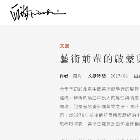
文獻
藝術前輩的啟蒙與
作者
龎均
文獻時間
2017/06
出
今年年初於北京中間美術館舉行的展覽「
建構，辨析於論述中投入的理性與情感
龎均，他是著名畫家龎薰琹之子，同時
題，談1979年前後他所目睹與歷經
思考與探究：美術史究竟是如何被建構