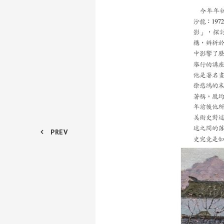
化。
我不是理論家，而是一個藝術家。以我自
還差三年才滿一百年：只不過是一個還
文化也沒有接他人之軌的問題。我們對
習，非常膚淺之學，大有敷衍塞責之感，
晚一點，實際上從那個年代開始，已經
現代很晚的時間了。巴黎畫派的莫迪利亞尼
馬諦斯、塞尚也都離世了，只剩下莫內
古典主義很吸引人，因為畫得很像，但
PREV
股法，故其繪畫於陰陽遠近，不差錙黍
令人幾欲走進。學者能參用一二，亦具
術的時候，沒有移植到西方當代這一塊
當時整個藝術教育的核心是徐悲鴻院長
候我還在學校，替他守靈。在那個年代