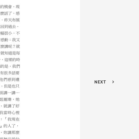
個起點，1920年到今年，2017年，
搞通什麼是油畫，現在更談不上接軌，
個很表面的情況下去移植過來、去學
1920年去法國，屬於官派。我父親稍微
術觀點，發展於1920年代已經是近
的藝術已經變成極為成熟的現代藝術，其他像
，一頭就栽進古典主義中。當然，這個
小山畫譜》，內文提及：「西洋人善勾
NEXT
闊而狹，以三角量之。畫宮室於牆壁，
觀點很高，非常高，我們去移植西方藝
藝術要有一個基礎。
我藝術道路上的恩人；徐悲鴻去世的時
風眠、常玉、劉海粟，還有我的父親。