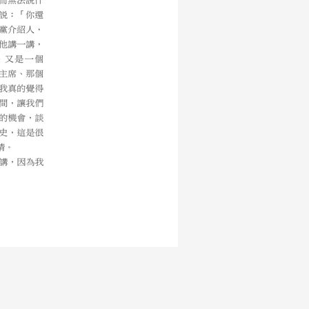
去留學的，以現在的說法，遊學一詞貼
劉海粟在辦教育方面，是中國的第一
，在那裡讀過幾天書，畫過一些畫，劉
美術教育要向西方學習，要用那樣方式
同學畫。這個很了不起，他辦學校沒有
上海美專第三期的學生，和董希文是同
藝術家半代之後的）很多中國前輩的藝
我們回顧中國的美術教育，必須正視一
時期。但中國的美術教育從來沒有近現
半個世紀。在西方近現代藝術斷層的情
熱熱鬧鬧商業化地又過了廿年……。
西方的文化內涵和藝術發展並不了解。
後，他們已處在被批判、改造的位置，
尚，他的「現代繪畫之父」之稱，是後
不過是被畫商捧出來的，是世界藝術的