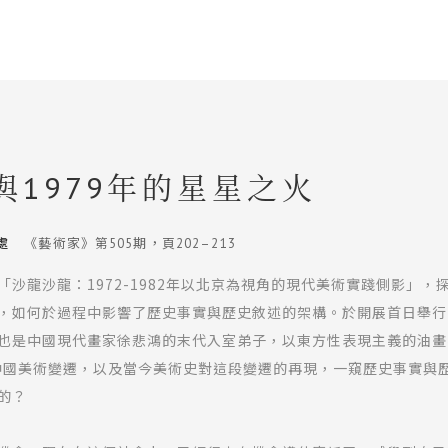
1979年的星星之火
處
《藝術家》第505期，頁202–213
沙龍沙龍：1972-1982年以北京為視角的現代美術實踐側影」
，如何於過程中影響了歷史事實與歷史敘述的架構。於開展首日舉行
也是中國現代畫家徐悲鴻的末代入室弟子，以東方性表現主義的油畫
的中國美術變遷，以及當今美術史對這段變遷的再現，一窺歷史事實與
的？