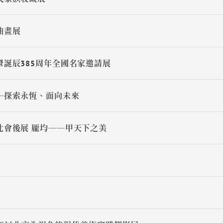
油畫展
誕辰385周年全國名家邀請展
─探索永恆、面向未來
北會後展 龎均──甲天下之美