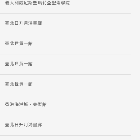
義大利威尼斯聖瑪莉亞聖殤學院
臺北日升月鴻畫廊
臺北世貿一館
臺北世貿一館
臺北世貿一館
香港海港城‧美術館
臺北日升月鴻畫廊