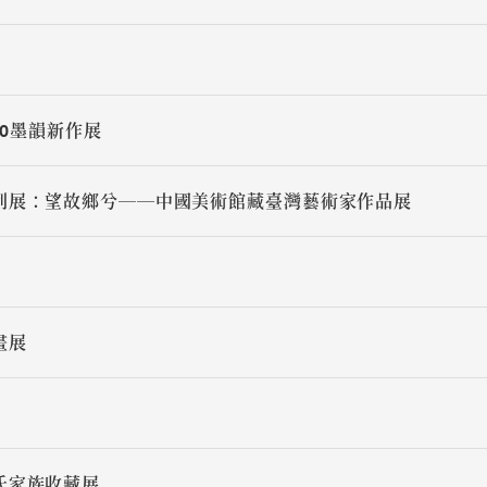
20墨韻新作展
列展：望故鄉兮──中國美術館藏臺灣藝術家作品展
畫展
氏家族收藏展