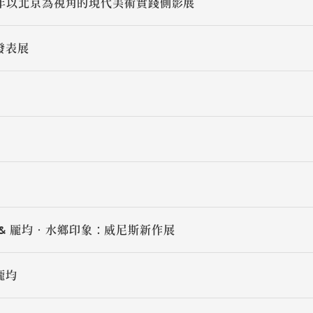
82年以北京為視角的現代美術實踐側影展
發表展
& 龎均‧水鄉印象：威尼斯新作展
龎均