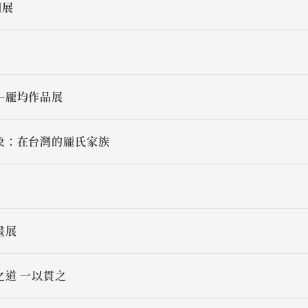
個展
─龎均作品展
象：在台灣的龎氏家族
畫展
道 一以貫之