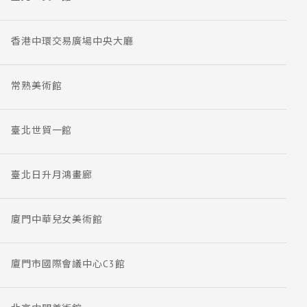
香港中環交易廣場中央大廳
常熟美術館
臺北世貿一館
臺北日升月鴻畫廊
廈門中華兒女美術館
廈門市國際會議中心C3館