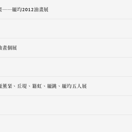
──龎均2012油畫展
油畫個展
龎薰琹、丘堤、籍虹、龎銚、龎均五人展