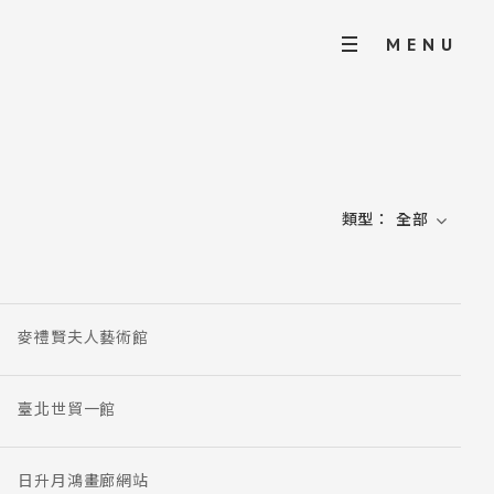
MENU
類型：
全部
麥禮賢夫人藝術館
臺北世貿一館
日升月鴻畫廊網站