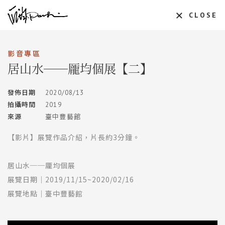
CLOSE
影音專區
居山水──龎均個展【二】
發佈日期
2020/08/13
拍攝時間
2019
來源
臺中豐藝館
【影片】展覽作品介紹，片長約3分鐘。
居山水──龎均個展
展覽日期│2019/11/15~2020/02/16
展覽地點│臺中豐藝館