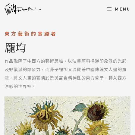
MENU
東方藝術的實踐者
龎均
作品融匯了中西方的藝術思維，以油畫顏料揮灑印象派的光彩
及野獸派的爆發力，而骨子裡卻又流竄著中國傳統文人畫的血
液，將文人畫的寄情於景與富含精神性的東方哲學，轉入西方
油彩的世界裡。