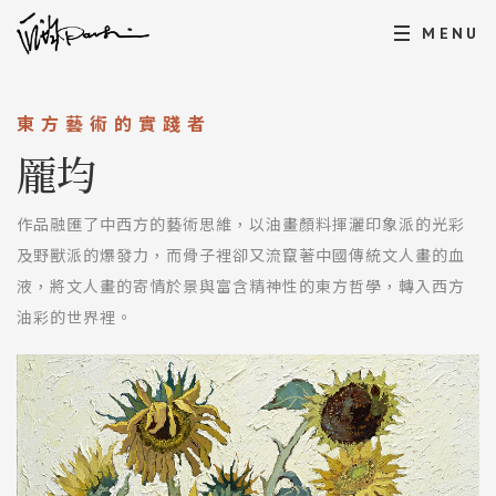
MENU
東方藝術的實踐者
龎均
作品融匯了中西方的藝術思維，以油畫顏料揮灑印象派的光彩
及野獸派的爆發力，而骨子裡卻又流竄著中國傳統文人畫的血
液，將文人畫的寄情於景與富含精神性的東方哲學，轉入西方
油彩的世界裡。