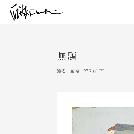
無題
簽名：龎均 1979 (右下)