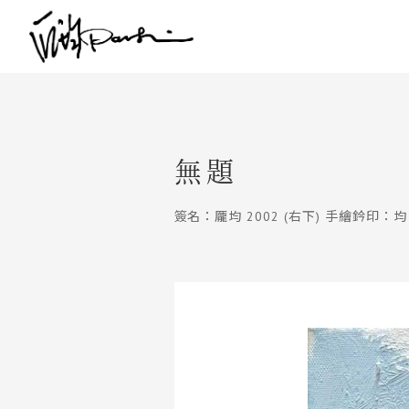
無題
簽名：龎均 2002 (右下) 手繪鈐印：均 