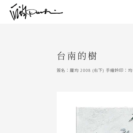
台南的樹
簽名：龎均 2008 (右下) 手繪鈐印：均 