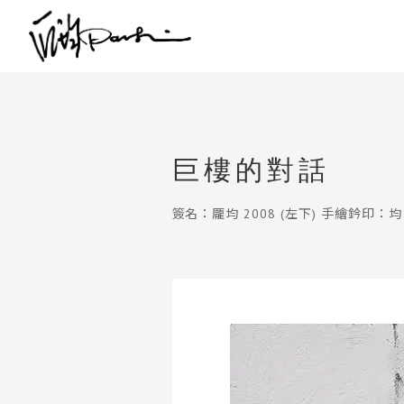
巨樓的對話
簽名：龎均 2008 (左下) 手繪鈐印：均 