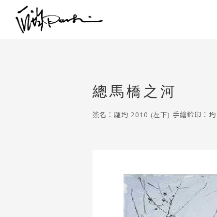
總馬橋之河
簽名：龎均 2010 (左下) 手繪鈐印：均 