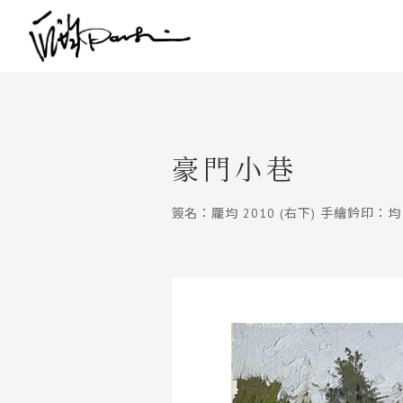
豪門小巷
簽名：龎均 2010 (右下) 手繪鈐印：均 