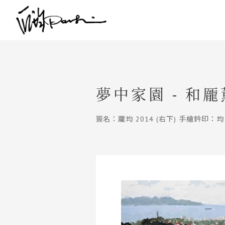
夢中家園 - 和
簽名：龎均 2014 (右下) 手繪鈐印：均 