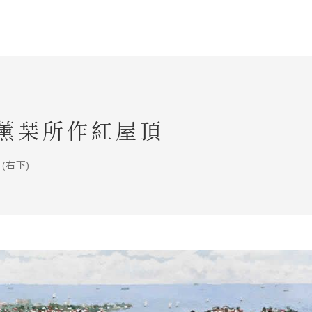
龎薰琹所作紅屋頂
(右下)