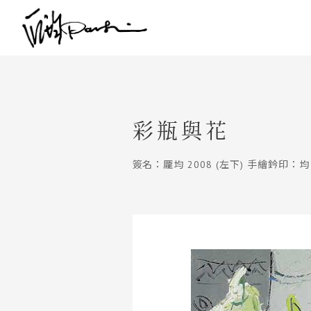
彩瓶與花
簽名：龎均 2008 (左下) 手繪鈐印：均 