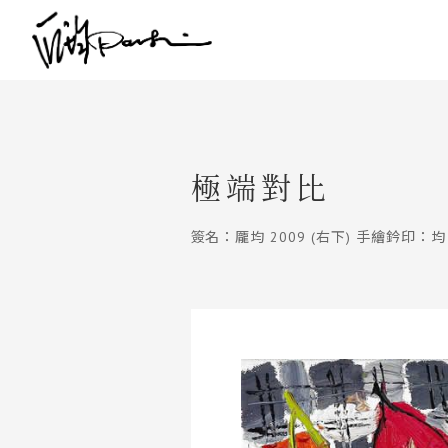
極端對比
簽名：龎均 2009 (右下) 手繪鈐印：均 