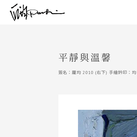
平靜與溫馨
簽名：龎均 2010 (右下) 手繪鈐印：均 