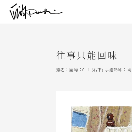
往事只能回味
簽名：龎均 2011 (右下) 手繪鈐印：均 