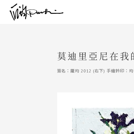
莫迪里亞尼在我
簽名：龎均 2012 (右下) 手繪鈐印：均 