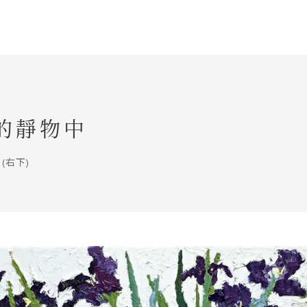
的靜物中
(右下)