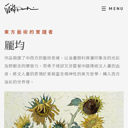
MENU
東方藝術的實踐者
龎均
作品融匯了中西方的藝術思維，以油畫顏料揮灑印象派的光彩
及野獸派的爆發力，而骨子裡卻又流竄著中國傳統文人畫的血
液，將文人畫的寄情於景與富含精神性的東方哲學，轉入西方
油彩的世界裡。