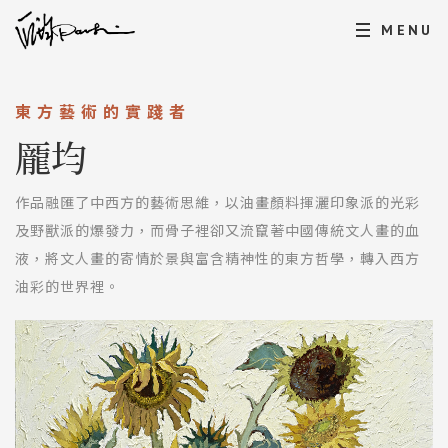
MENU
東方藝術的實踐者
龎均
作品融匯了中西方的藝術思維，以油畫顏料揮灑印象派的光彩
及野獸派的爆發力，而骨子裡卻又流竄著中國傳統文人畫的血
液，將文人畫的寄情於景與富含精神性的東方哲學，轉入西方
油彩的世界裡。