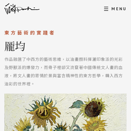
MENU
東方藝術的實踐者
龎均
作品融匯了中西方的藝術思維，以油畫顏料揮灑印象派的光彩
及野獸派的爆發力，而骨子裡卻又流竄著中國傳統文人畫的血
液，將文人畫的寄情於景與富含精神性的東方哲學，轉入西方
油彩的世界裡。